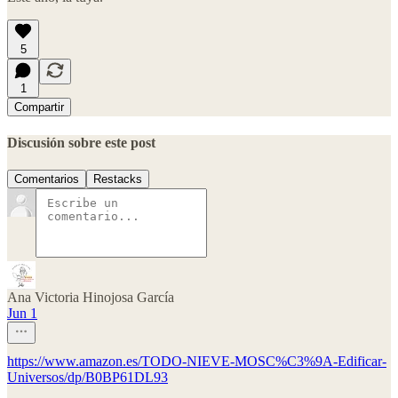
5
1
Compartir
Discusión sobre este post
Comentarios
Restacks
Ana Victoria Hinojosa García
Jun 1
https://www.amazon.es/TODO-NIEVE-MOSC%C3%9A-Edificar-
Universos/dp/B0BP61DL93