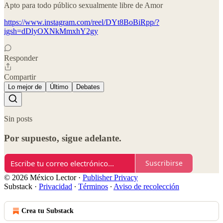
Apto para todo público sexualmente libre de Amor
https://www.instagram.com/reel/DYt8BoBiRpp/?
igsh=dDlyOXNkMmxhY2gy
Responder
Compartir
Lo mejor de
Último
Debates
Sin posts
Por supuesto, sigue adelante.
Suscribirse
© 2026 México Lector
·
Publisher Privacy
Substack
·
Privacidad
∙
Términos
∙
Aviso de recolección
Crea tu Substack