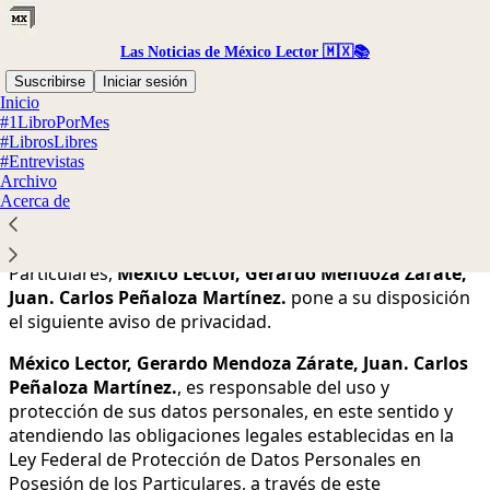
Las Noticias de México Lector 🇲🇽📚
Suscribirse
Iniciar sesión
Inicio
#1LibroPorMes
Aceptas la política de privacidad que se muestra a
#LibrosLibres
continuación y la
Política de Privacidad de Substack
, el
#Entrevistas
Archivo
proveedor de tecnología.
Acerca de
De conformidad con lo establecido en la Ley Federal de
Protección de Datos Personales en Posesión de los
Particulares,
México Lector, Gerardo Mendoza Zárate,
Juan. Carlos Peñaloza Martínez.
pone a su disposición
el siguiente aviso de privacidad.
México Lector, Gerardo Mendoza Zárate, Juan. Carlos
Peñaloza Martínez.
, es responsable del uso y
protección de sus datos personales, en este sentido y
atendiendo las obligaciones legales establecidas en la
Ley Federal de Protección de Datos Personales en
Posesión de los Particulares, a través de este