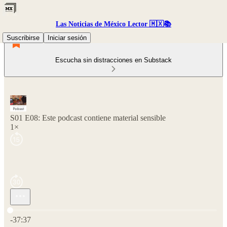
Las Noticias de México Lector 🇲🇽📚
Suscribirse
Iniciar sesión
Escucha sin distracciones en Substack
S01 E08: Este podcast contiene material sensible
1×
Hora actual: 0:00 / Tiempo total: -37:37
-37:37