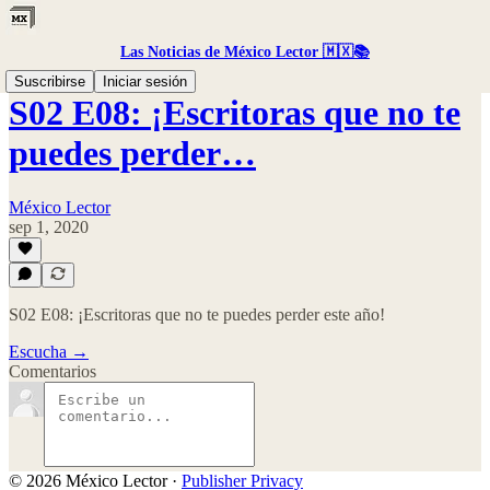
Las Noticias de México Lector 🇲🇽📚
Suscribirse
Iniciar sesión
S02 E08: ¡Escritoras que no te
puedes perder…
México Lector
sep 1, 2020
S02 E08: ¡Escritoras que no te puedes perder este año!
Escucha →
Comentarios
© 2026 México Lector
·
Publisher Privacy