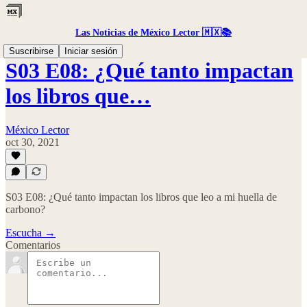
Las Noticias de México Lector 🇲🇽📚
Suscribirse
Iniciar sesión
S03 E08: ¿Qué tanto impactan
los libros que…
México Lector
oct 30, 2021
S03 E08: ¿Qué tanto impactan los libros que leo a mi huella de
carbono?
Escucha →
Comentarios