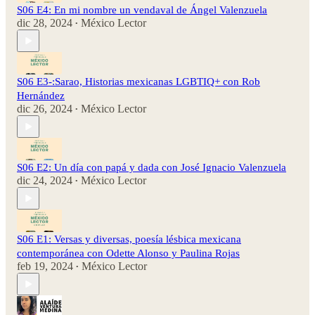
S06 E4: En mi nombre un vendaval de Ángel Valenzuela
dic 28, 2024
México Lector
•
S06 E3-:Sarao, Historias mexicanas LGBTIQ+ con Rob
Hernández
dic 26, 2024
México Lector
•
S06 E2: Un día con papá y dada con José Ignacio Valenzuela
dic 24, 2024
México Lector
•
S06 E1: Versas y diversas, poesía lésbica mexicana
contemporánea con Odette Alonso y Paulina Rojas
feb 19, 2024
México Lector
•