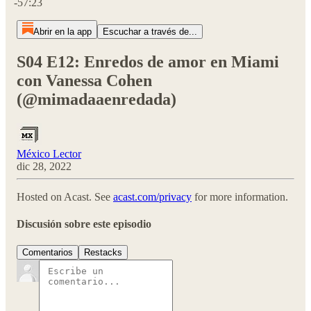
-57:23
Abrir en la app
Escuchar a través de...
S04 E12: Enredos de amor en Miami
con Vanessa Cohen
(@mimadaaenredada)
México Lector
dic 28, 2022
Hosted on Acast. See
acast.com/privacy
for more information.
Discusión sobre este episodio
Comentarios
Restacks