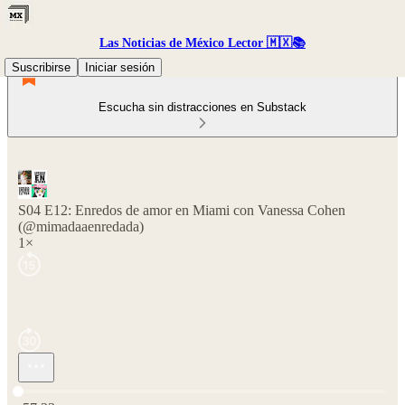
Las Noticias de México Lector 🇲🇽📚
Suscribirse
Iniciar sesión
Escucha sin distracciones en Substack
S04 E12: Enredos de amor en Miami con Vanessa Cohen
(@mimadaaenredada)
1×
Hora actual: 0:00 / Tiempo total: -57:23