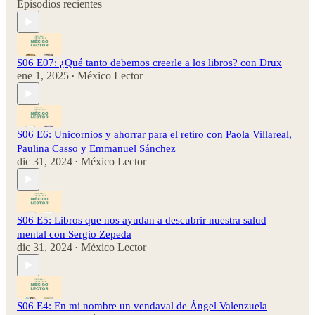
Episodios recientes
S06 E07: ¿Qué tanto debemos creerle a los libros? con Drux
ene 1, 2025
México Lector
•
S06 E6: Unicornios y ahorrar para el retiro con Paola Villareal,
Paulina Casso y Emmanuel Sánchez
dic 31, 2024
México Lector
•
S06 E5: Libros que nos ayudan a descubrir nuestra salud
mental con Sergio Zepeda
dic 31, 2024
México Lector
•
S06 E4: En mi nombre un vendaval de Ángel Valenzuela