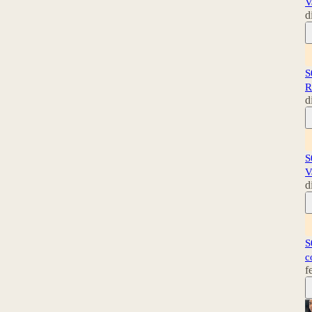
V
d
S
R
d
S
V
d
S
c
f