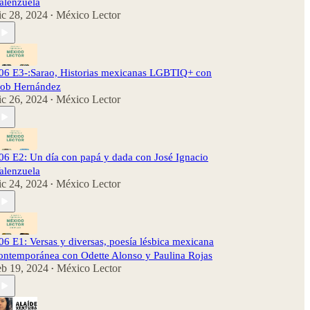
alenzuela
ic 28, 2024
México Lector
•
06 E3-:Sarao, Historias mexicanas LGBTIQ+ con
ob Hernández
ic 26, 2024
México Lector
•
06 E2: Un día con papá y dada con José Ignacio
alenzuela
ic 24, 2024
México Lector
•
06 E1: Versas y diversas, poesía lésbica mexicana
ontemporánea con Odette Alonso y Paulina Rojas
eb 19, 2024
México Lector
•