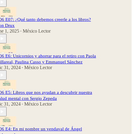
06 E07: ¿Qué tanto debemos creerle a los libros?
on Drux
ne 1, 2025
México Lector
•
06 E6: Unicornios y ahorrar para el retiro con Paola
illareal, Paulina Casso y Emmanuel Sánchez
ic 31, 2024
México Lector
•
06 E5: Libros que nos ayudan a descubrir nuestra
alud mental con Sergio Zepeda
ic 31, 2024
México Lector
•
06 E4: En mi nombre un vendaval de Ángel