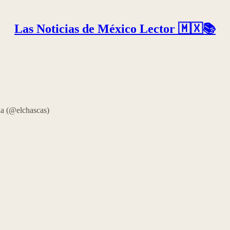
Las Noticias de México Lector 🇲🇽📚
la (@elchascas)