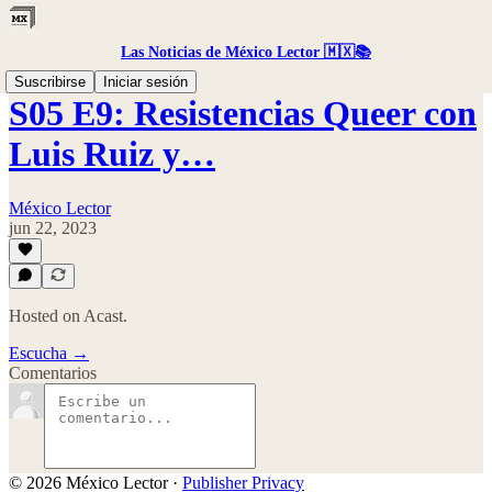
Las Noticias de México Lector 🇲🇽📚
Suscribirse
Iniciar sesión
S05 E9: Resistencias Queer con
Luis Ruiz y…
México Lector
jun 22, 2023
Hosted on Acast.
Escucha →
Comentarios
© 2026 México Lector
·
Publisher Privacy